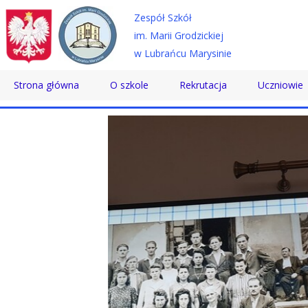
Zespół Szkół
im. Marii Grodzickiej
w Lubrańcu Marysinie
Strona główna
O szkole
Rekrutacja
Uczniowie
Historia
Technikum
Samorząd 
Patron
Szkoła Branżowa
Wolontaria
Dyrektor
Szkoła Policealna
Doradztwo
Nauczyciele
Pomoc Psy
Pracownicy
Biblioteka
Absolwenci
SKS
Certyfikaty
Konkursy