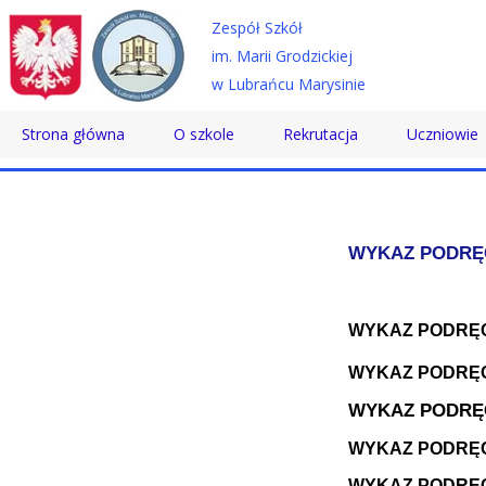
Zespół Szkół
im. Marii Grodzickiej
w Lubrańcu Marysinie
Strona główna
O szkole
Rekrutacja
Uczniowie
Historia
Technikum
Samorząd 
Patron
Szkoła Branżowa
Wolontaria
WYKAZ PODRĘC
Dyrektor
Szkoła Policealna
Doradztwo
Nauczyciele
Pomoc Psy
WYKAZ PODRĘC
WYKAZ PODRĘC
Pracownicy
Biblioteka
WYKAZ PODRĘC
Absolwenci
SKS
WYKAZ PODRĘC
Certyfikaty
Konkursy
WYKAZ PODRĘC