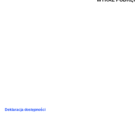
Podziękowania
Programy
Porozumienia
Deklaracja dostępności