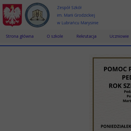
Zespół Szkół
im. Marii Grodzickiej
w Lubrańcu Marysinie
Strona główna
O szkole
Rekrutacja
Uczniowie
Historia
Technikum
Samorząd 
Patron
Szkoła Branżowa
Wolontaria
Dyrektor
Szkoła Policealna
Doradztwo
Pomoc Psy
Nauczyciele
Pracownicy
Biblioteka
Absolwenci
SKS
Certyfikaty
Konkursy