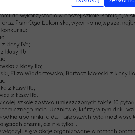
Dostosuj
Zezwól na
niej: pt. „Chemiczny mol”. Dziękujemy pięknie za d
Prac było naprawdę wiele, a najbardziej kreatywne z
ami do wykorzystania w naszej szkole. Komisja, w s
 oraz Pani Olga Łukomska, wyłoniła najlepsze, najb
i konkursu:
uo:
z klasy IVa;
 klasy IIb;
uo:
ska z klasy IIa;
ski, Eliza Włódarzewska, Bartosz Małecki z klasy IIa
uo:
a z klasy IIb;
icz z klasy IIb.
w całej szkole zostało umieszczonych także 10 pyta
chemicznego mola. Uczniowie, którzy w tym dniu wzię
słodkie upominki, a dla najlepszych była możliwość
jęciach chemii, ale nie tylko…
y włączyli się w akcje organizowane w ramach prom