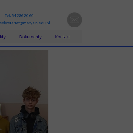
Tel. 54 286 20 60
 sekretariat@marysin.edu.pl
kty
Dokumenty
Kontakt
ra bez barier
Statut, Regulaminy, Procedury
zno-pedagogiczna
kt Grecja 2023-1-PL01-KA121-VET000131802
Standardy Ochrony Małoletnich
yki w Grecji - projekt nr 2024-1-PL01-KA121-VET000203131
Kodeks Etyki
kt nr 2021-1-PL01-KA121-VET-000012361- Włochy
Dokumenty ZFŚS
iesienie poziomu kształcenia zawodowego w powiecie włocławskim”
RODO
zynarodowa mobilność edukacyjna uczniów i absolwentów oraz kadry
Raport dostępności
ijanie kompetencji językowych uczniów na wyjazdach edukacyjnych 
PPK