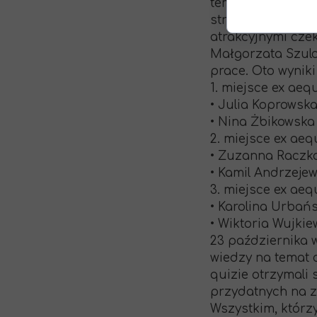
tematyce przewod
strony uczniów. 
atrakcyjnymi czek
Małgorzata Szulc
prace. Oto wynik
1. miejsce ex aeq
• Julia Koprowska 
• Nina Żbikowska z
2. miejsce ex aeq
• Zuzanna Raczkow
• Kamil Andrzejew
3. miejsce ex aeq
• Karolina Urbańsk
• Wiktoria Wujkiew
23 października 
wiedzy na temat 
quizie otrzymali 
przydatnych na za
Wszystkim, którz