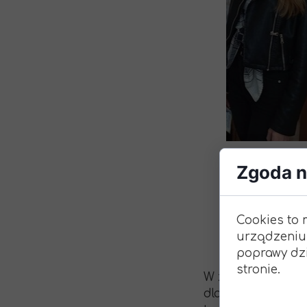
Podziękowania
Programy
Porozumienia
Zgoda na
Cookies to 
urządzeniu
poprawy dzi
stronie.
W związku z obc
dla uczniów wszy