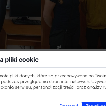
Wymi
"Zagr
Dzień Mola
 pliki cookie
28 października 2024
małe pliki danych, które są przechowywane na Twoi
 podczas przeglądania stron internetowych. Używa
ałania serwisu, personalizacji treści, oraz analizy 
hodzonym 23 października „Dniem Mola” ogłoszony 
stkich klas na stworzenie kreatywnych pomocy nau