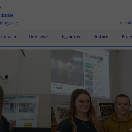
ł
dzickiej
Marysinie
e-mail
krutacja
Uczniowie
Egzaminy
Rodzice
Proje
chnikum
Samorząd Uczniowski
Egzamin maturalny
Rada Rodziców
Karie
koła Branżowa
Wolontariat
Egzamin zawodowy
Pomoc psychologic
Proje
koła Policealna
Doradztwo zawodowe
Prakt
Pomoc Psychologiczno-Pedagogiczna
Proje
Biblioteka
„Podn
SKS
"Międ
Konkursy
„Rozw