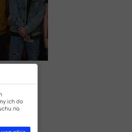
ana młodzieży w ramach programu Erasmus +
Wniosek o wydanie Świadectwa
aniczne staże zawodowe szansą na podniesienie kwalifikacji zawodowyc
Wykaz Podręczników
Festiwal Piosenki Jesiennej
Po zalogowaniu
m
my ich do
ruchu na
został konkurs
kowych o