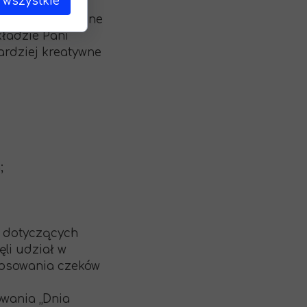
 wszystkie
uży odzew ze
ostały nagrodzone
kładzie Pani
ardziej kreatywne
;
ń dotyczących
li udział w
 losowania czeków
owania „Dnia