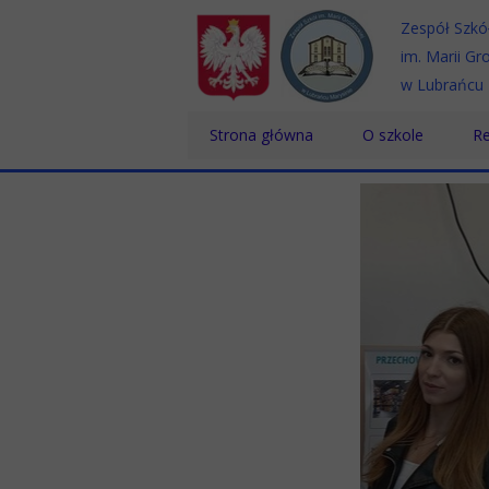
Zespół Szkó
im. Marii Gro
w Lubrańcu 
Strona główna
O szkole
Re
Historia
Te
Patron
Sz
Dyrektor
Sz
Nauczyciele
Pracownicy
Absolwenci
Certyfikaty