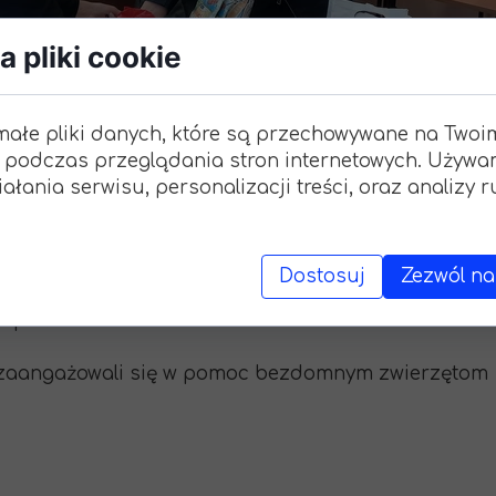
Wymi
 pliki cookie
"Zagr
małe pliki danych, które są przechowywane na Twoi
 podczas przeglądania stron internetowych. Używa
Dziś Dzień Psa !!
ałania serwisu, personalizacji treści, oraz analizy 
18 lipca 2023
ać hołd najlepszemu przyjacielowi człowieka. Dbaj
Dostosuj
Zezwól na
morząd Uczniowski zorganizował zbiórkę karmy dla
spektorat we Włocławku
y zaangażowali się w pomoc bezdomnym zwierzętom