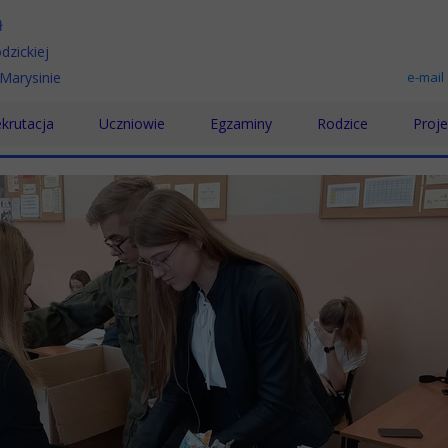
ł
dzickiej
Marysinie
e-mail
krutacja
Uczniowie
Egzaminy
Rodzice
Proje
chnikum
Samorząd Uczniowski
Egzamin maturalny
Rada Rodziców
Karie
koła Branżowa
Wolontariat
Egzamin zawodowy
Pomoc psychologic
Proje
koła Policealna
Doradztwo zawodowe
Prakt
Pomoc Psychologiczno-Pedagogiczna
Proje
Biblioteka
„Podn
SKS
"Międ
Konkursy
„Rozw