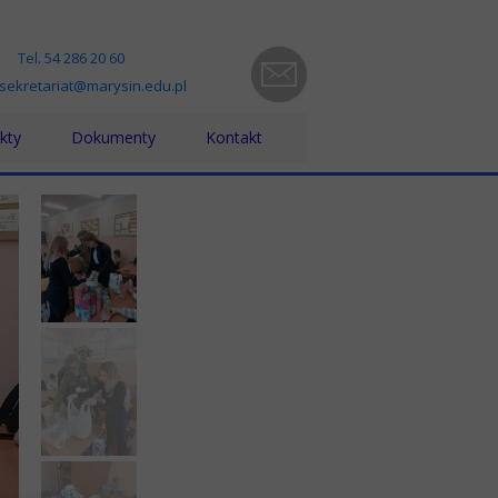
Tel. 54 286 20 60
 sekretariat@marysin.edu.pl
kty
Dokumenty
Kontakt
ra bez barier
Statut, Regulaminy, Procedury
zno-pedagogiczna
kt Grecja 2023-1-PL01-KA121-VET000131802
Standardy Ochrony Małoletnich
yki w Grecji - projekt nr 2024-1-PL01-KA121-VET000203131
Kodeks Etyki
kt nr 2021-1-PL01-KA121-VET-000012361- Włochy
Dokumenty ZFŚS
iesienie poziomu kształcenia zawodowego w powiecie włocławskim”
RODO
zynarodowa mobilność edukacyjna uczniów i absolwentów oraz kadry
Raport dostępności
ijanie kompetencji językowych uczniów na wyjazdach edukacyjnych 
PPK