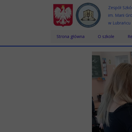
Zespół Szkó
im. Marii Gro
w Lubrańcu 
Strona główna
O szkole
Re
Historia
Te
Patron
Sz
Dyrektor
Sz
Nauczyciele
Pracownicy
Absolwenci
Certyfikaty