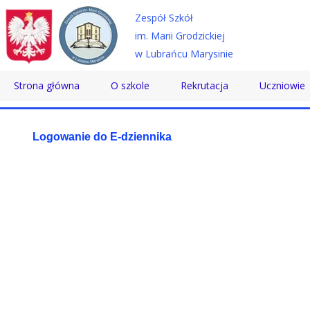
Zespół Szkół
im. Marii Grodzickiej
w Lubrańcu Marysinie
Strona główna
O szkole
Rekrutacja
Uczniowie
Historia
Technikum
Samorząd 
Logowanie do E-dziennika
Patron
Szkoła Branżowa
Wolontaria
Dyrektor
Szkoła Policealna
Doradztwo
Nauczyciele
Pomoc Psy
Pracownicy
Biblioteka
Absolwenci
SKS
Certyfikaty
Konkursy