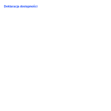
Deklaracja dostępności
Podziękowania
Programy
Porozumienia