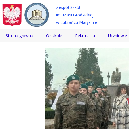
Zespół Szkół
im. Marii Grodzickiej
w Lubrańcu Marysinie
Strona główna
O szkole
Rekrutacja
Uczniowie
Historia
Technikum
Samorząd 
Patron
Szkoła Branżowa
Wolontaria
Dyrektor
Szkoła Policealna
Doradztwo
Nauczyciele
Pomoc Psy
Pracownicy
Biblioteka
Absolwenci
SKS
Certyfikaty
Konkursy