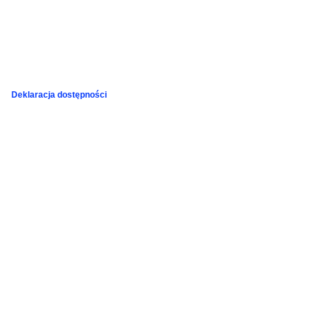
Podziękowania
Programy
Porozumienia
Deklaracja dostępności