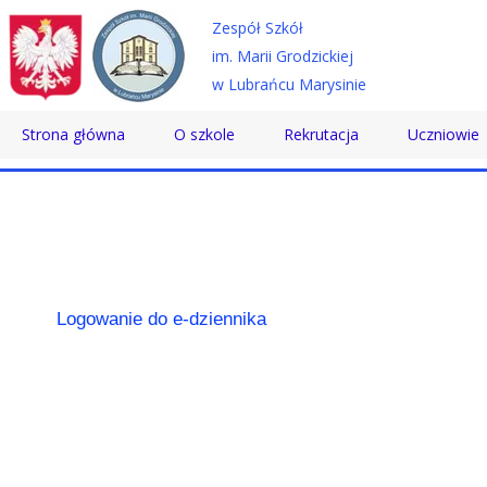
Zespół Szkół
im. Marii Grodzickiej
w Lubrańcu Marysinie
Strona główna
O szkole
Rekrutacja
Uczniowie
Historia
Technikum
Samorząd 
Patron
Szkoła Branżowa
Wolontaria
Dyrektor
Szkoła Policealna
Doradztwo
Logowanie do e-dziennika
Nauczyciele
Pomoc Psy
Pracownicy
Biblioteka
Absolwenci
SKS
Certyfikaty
Konkursy