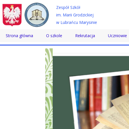
Zespół Szkół
im. Marii Grodzickiej
w Lubrańcu Marysinie
Strona główna
O szkole
Rekrutacja
Uczniowie
Historia
Technikum
Samorząd 
Patron
Szkoła Branżowa
Wolontaria
Dyrektor
Szkoła Policealna
Doradztwo
Nauczyciele
Pomoc Psy
Pracownicy
Biblioteka
Absolwenci
SKS
Certyfikaty
Konkursy