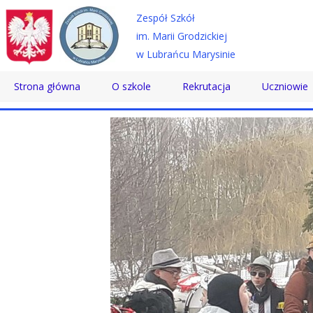
Zespół Szkół
im. Marii Grodzickiej
w Lubrańcu Marysinie
Strona główna
O szkole
Rekrutacja
Uczniowie
Historia
Technikum
Samorząd 
Patron
Szkoła Branżowa
Wolontaria
Dyrektor
Szkoła Policealna
Doradztwo
Nauczyciele
Pomoc Psy
Pracownicy
Biblioteka
Absolwenci
SKS
Certyfikaty
Konkursy