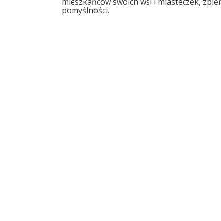
mieszkańców swoich wsi i miasteczek, zbie
pomyślności.