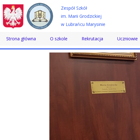
Zespół Szkół
im. Marii Grodzickiej
w Lubrańcu Marysinie
Strona główna
O szkole
Rekrutacja
Uczniowie
Historia
Technikum
Samorząd 
Patron
Szkoła Branżowa
Wolontaria
Dyrektor
Szkoła Policealna
Doradztwo
Nauczyciele
Pomoc Psy
Pracownicy
Biblioteka
Absolwenci
SKS
Certyfikaty
Konkursy