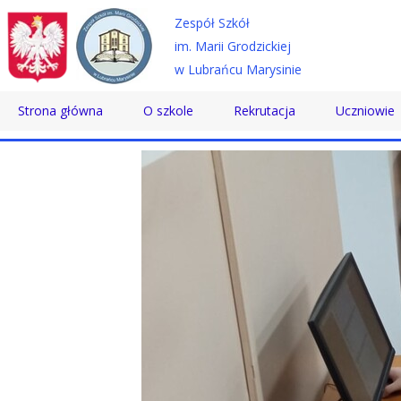
Zespół Szkół
im. Marii Grodzickiej
w Lubrańcu Marysinie
Strona główna
O szkole
Rekrutacja
Uczniowie
Historia
Technikum
Samorząd 
Patron
Szkoła Branżowa
Wolontaria
Dyrektor
Szkoła Policealna
Doradztwo
Nauczyciele
Pomoc Psy
Pracownicy
Biblioteka
Absolwenci
SKS
Certyfikaty
Konkursy