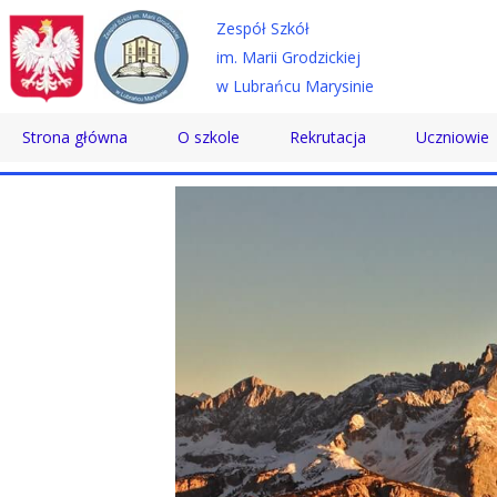
Zespół Szkół
im. Marii Grodzickiej
w Lubrańcu Marysinie
Strona główna
O szkole
Rekrutacja
Uczniowie
Historia
Technikum
Samorząd 
Patron
Szkoła Branżowa
Wolontaria
Dyrektor
Szkoła Policealna
Doradztwo
Nauczyciele
Pomoc Psy
Pracownicy
Biblioteka
Absolwenci
SKS
Certyfikaty
Konkursy