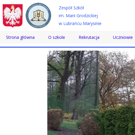
Zespół Szkół
im. Marii Grodzickiej
w Lubrańcu Marysinie
Strona główna
O szkole
Rekrutacja
Uczniowie
Historia
Technikum
Samorząd 
Patron
Szkoła Branżowa
Wolontaria
Dyrektor
Szkoła Policealna
Doradztwo
Nauczyciele
Pomoc Psy
Pracownicy
Biblioteka
Absolwenci
SKS
Certyfikaty
Konkursy