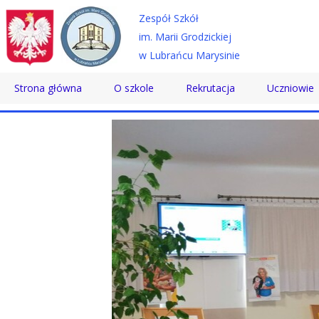
Zespół Szkół
im. Marii Grodzickiej
w Lubrańcu Marysinie
Strona główna
O szkole
Rekrutacja
Uczniowie
Historia
Technikum
Samorząd 
Patron
Szkoła Branżowa
Wolontaria
Dyrektor
Szkoła Policealna
Doradztwo
Nauczyciele
Pomoc Psy
Pracownicy
Biblioteka
Absolwenci
SKS
Certyfikaty
Konkursy