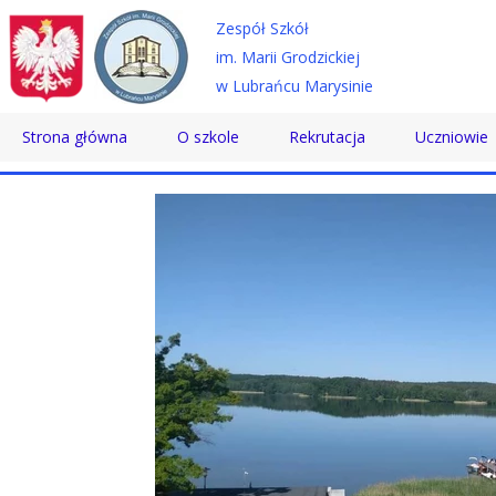
Zespół Szkół
im. Marii Grodzickiej
w Lubrańcu Marysinie
Strona główna
O szkole
Rekrutacja
Uczniowie
Historia
Technikum
Samorząd 
Patron
Szkoła Branżowa
Wolontaria
Dyrektor
Szkoła Policealna
Doradztwo
Nauczyciele
Pomoc Psy
Pracownicy
Biblioteka
Absolwenci
SKS
Certyfikaty
Konkursy