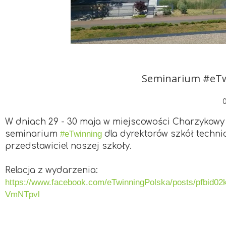
Podziękowania
Programy
Porozumienia
Seminarium #eTwi
W dniach 29 - 30 maja w miejscowości Charzykowy
seminarium
#eTwinning
dla dyrektorów szkół techni
przedstawiciel naszej szkoły.
Relacja z wydarzenia:
https://www.facebook.com/eTwinningPolska/posts/pfb
VmNTpvl