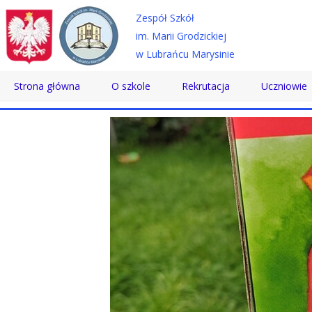
Zespół Szkół
im. Marii Grodzickiej
w Lubrańcu Marysinie
Strona główna
O szkole
Rekrutacja
Uczniowie
Historia
Technikum
Samorząd 
Patron
Szkoła Branżowa
Wolontaria
Dyrektor
Szkoła Policealna
Doradztwo
Nauczyciele
Pomoc Psy
Pracownicy
Biblioteka
Absolwenci
SKS
Certyfikaty
Konkursy