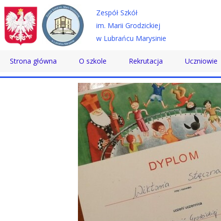
Zespół Szkół
im. Marii Grodzickiej
w Lubrańcu Marysinie
Strona główna
O szkole
Rekrutacja
Uczniowie
Historia
Technikum
Samorząd 
Patron
Szkoła Branżowa
Wolontaria
Dyrektor
Szkoła Policealna
Doradztwo
Nauczyciele
Pomoc Psy
Pracownicy
Biblioteka
Absolwenci
SKS
Certyfikaty
Konkursy