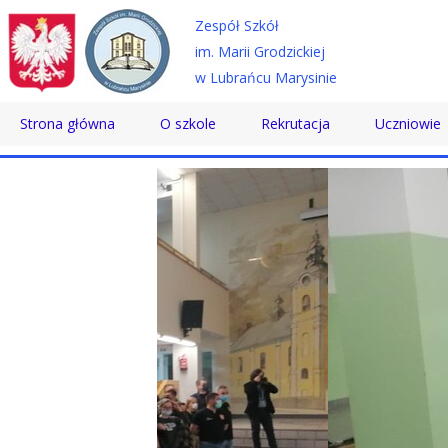
Zespół Szkół
im. Marii Grodzickiej
w Lubrańcu Marysinie
Strona główna
O szkole
Rekrutacja
Uczniowie
Historia
Technikum
Samorząd 
Patron
Szkoła Branżowa
Wolontaria
Dyrektor
Szkoła Policealna
Doradztwo
Nauczyciele
Pomoc Psy
Pracownicy
Biblioteka
Absolwenci
SKS
Certyfikaty
Konkursy