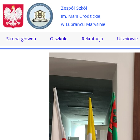
Zespół Szkół
im. Marii Grodzickiej
w Lubrańcu Marysinie
Strona główna
O szkole
Rekrutacja
Uczniowie
Historia
Technikum
Samorząd 
Patron
Szkoła Branżowa
Wolontaria
Dyrektor
Szkoła Policealna
Doradztwo
Nauczyciele
Pomoc Psy
Pracownicy
Biblioteka
Absolwenci
SKS
Certyfikaty
Konkursy