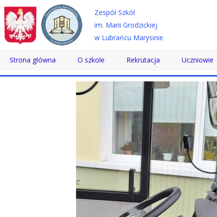
Zespół Szkół
im. Marii Grodzickiej
w Lubrańcu Marysinie
Strona główna
O szkole
Rekrutacja
Uczniowie
Historia
Technikum
Samorząd 
Patron
Szkoła Branżowa
Wolontaria
Dyrektor
Szkoła Policealna
Doradztwo
Nauczyciele
Pomoc Psy
Pracownicy
Biblioteka
Absolwenci
SKS
Certyfikaty
Konkursy