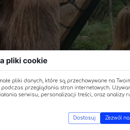
Wymi
"Zagr
 pliki cookie
Wycieczka do Torunia
małe pliki danych, które są przechowywane na Twoi
09 października 2023
 podczas przeglądania stron internetowych. Używa
ałania serwisu, personalizacji treści, oraz analizy 
Dostosuj
Zezwól na
dziernika uczniowie klasy 5B z wychowawcą p. Ma
 p. Agnieszką Rewers, wybrali się pociągiem na wyc