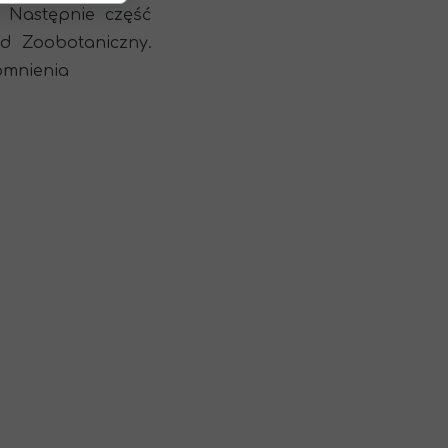
 Następnie część
d Zoobotaniczny.
pomnienia