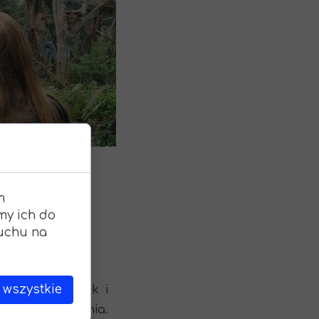
ana młodzieży w ramach programu Erasmus +
Wniosek o wydanie Świadectwa
aniczne staże zawodowe szansą na podniesienie kwalifikacji zawodowyc
Wykaz Podręczników
Festiwal Piosenki Jesiennej
Po zalogowaniu
m
my ich do
ruchu na
 wszystkie
gdaleną Łukasik i
ieczkę do Torunia.