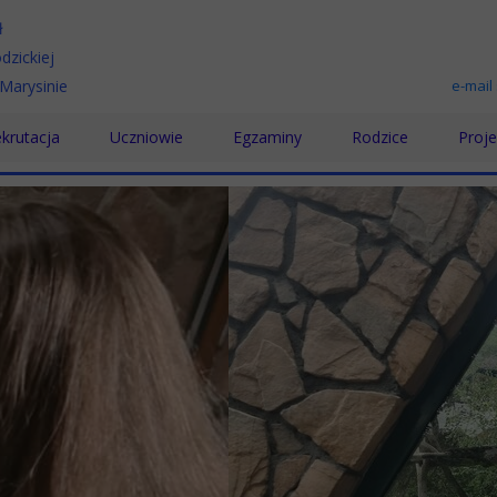
ł
dzickiej
Marysinie
e-mail
krutacja
Uczniowie
Egzaminy
Rodzice
Proje
chnikum
Samorząd Uczniowski
Egzamin maturalny
Rada Rodziców
Karie
koła Branżowa
Wolontariat
Egzamin zawodowy
Pomoc psychologic
Proje
koła Policealna
Doradztwo zawodowe
Prakt
Pomoc Psychologiczno-Pedagogiczna
Proje
Biblioteka
„Podn
SKS
"Międ
Konkursy
„Rozw