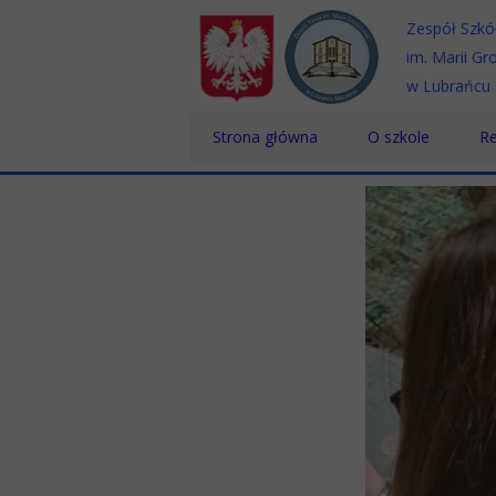
Zespół Szkó
im. Marii Gro
w Lubrańcu 
Strona główna
O szkole
Re
Historia
Te
Patron
Sz
Dyrektor
Sz
Nauczyciele
Pracownicy
Absolwenci
Certyfikaty