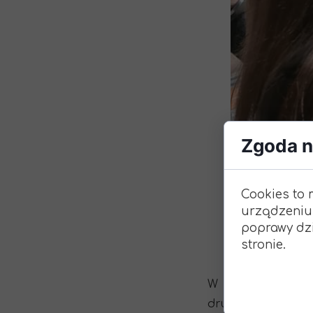
Podziękowania
Programy
Porozumienia
Zgoda na
Cookies to 
urządzeniu
poprawy dzi
stronie.
W czwartek 5 paź
drugim opiekunem,