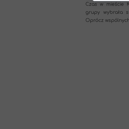
Czas w mieście 
grupy wybrała s
Oprócz wspólnych