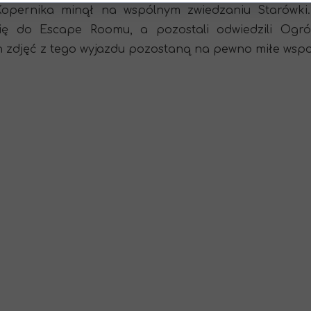
Kopernika minął na wspólnym zwiedzaniu Starówki.
ię do Escape Roomu, a pozostali odwiedzili Ogró
 zdjęć z tego wyjazdu pozostaną na pewno miłe ws