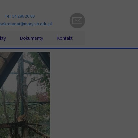
Tel. 54 286 20 60
 sekretariat@marysin.edu.pl
kty
Dokumenty
Kontakt
ra bez barier
Statut, Regulaminy, Procedury
zno-pedagogiczna
kt Grecja 2023-1-PL01-KA121-VET000131802
Standardy Ochrony Małoletnich
yki w Grecji - projekt nr 2024-1-PL01-KA121-VET000203131
Kodeks Etyki
kt nr 2021-1-PL01-KA121-VET-000012361- Włochy
Dokumenty ZFŚS
iesienie poziomu kształcenia zawodowego w powiecie włocławskim”
RODO
zynarodowa mobilność edukacyjna uczniów i absolwentów oraz kadry
Raport dostępności
ijanie kompetencji językowych uczniów na wyjazdach edukacyjnych 
PPK