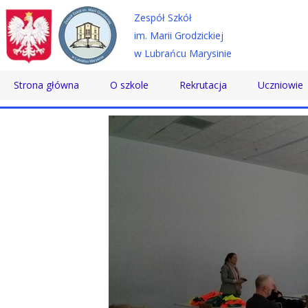
Zespół Szkół
im. Marii Grodzickiej
w Lubrańcu Marysinie
Strona główna
O szkole
Rekrutacja
Uczniowie
Historia
Technikum
Samorząd 
Patron
Szkoła Branżowa
Wolontaria
Dyrektor
Szkoła Policealna
Doradztwo
Nauczyciele
Pomoc Psy
Pracownicy
Biblioteka
Absolwenci
SKS
Certyfikaty
Konkursy