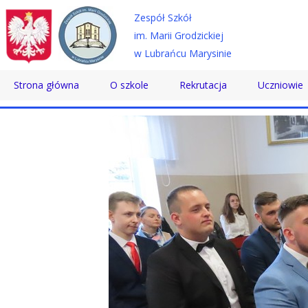
Zespół Szkół
im. Marii Grodzickiej
w Lubrańcu Marysinie
Strona główna
O szkole
Rekrutacja
Uczniowie
Historia
Technikum
Samorząd 
Patron
Szkoła Branżowa
Wolontaria
Dyrektor
Szkoła Policealna
Doradztwo
Nauczyciele
Pomoc Psy
Pracownicy
Biblioteka
Absolwenci
SKS
Certyfikaty
Konkursy