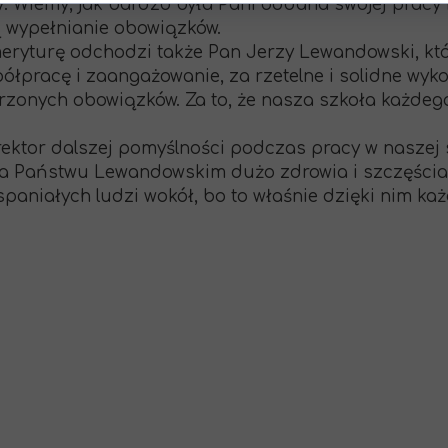
y. Wiemy, jak bardzo była Pani oddana swojej pracy i
 wypełnianie obowiązków.
eryturę odchodzi także Pan Jerzy Lewandowski, kt
półpracę i zaangażowanie, za rzetelne i solidne wy
rzonych obowiązków. Za to, że nasza szkoła każdeg
ektor dalszej pomyślności podczas pracy w naszej 
 a Państwu Lewandowskim dużo zdrowia i szczęści
paniałych ludzi wokół, bo to właśnie dzięki nim każ