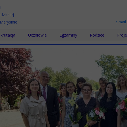
ł
dzickiej
Marysinie
e-mail
krutacja
Uczniowie
Egzaminy
Rodzice
Proje
chnikum
Samorząd Uczniowski
Egzamin maturalny
Rada Rodziców
Karie
koła Branżowa
Wolontariat
Egzamin zawodowy
Pomoc psychologic
Proje
koła Policealna
Doradztwo zawodowe
Prakt
Pomoc Psychologiczno-Pedagogiczna
Proje
Biblioteka
„Podn
SKS
"Międ
Konkursy
„Rozw