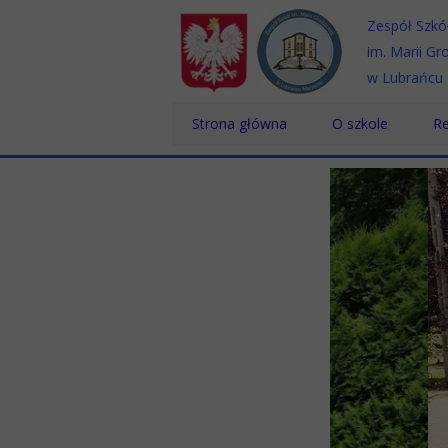
Zespół Szkó
im. Marii Gro
w Lubrańcu 
Strona główna
O szkole
Re
Historia
Te
Patron
Sz
Dyrektor
Sz
Nauczyciele
Pracownicy
Absolwenci
Certyfikaty