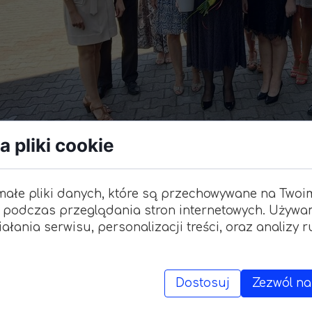
Wymi
"Zagr
 pliki cookie
Zasłużona emerytura
małe pliki danych, które są przechowywane na Twoi
24 sierpnia 2022
 podczas przeglądania stron internetowych. Używa
ałania serwisu, personalizacji treści, oraz analizy 
roku szkolnym po wielu latach pracy w naszej szko
Dostosuj
Zezwól na
ałgorzata Lewandowska. Dziękujemy za trud włożon