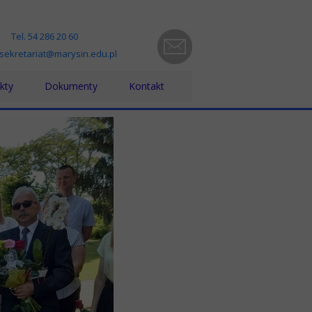
Tel. 54 286 20 60
 sekretariat@marysin.edu.pl
kty
Dokumenty
Kontakt
ra bez barier
Statut, Regulaminy, Procedury
zno-pedagogiczna
kt Grecja 2023-1-PL01-KA121-VET000131802
Standardy Ochrony Małoletnich
yki w Grecji - projekt nr 2024-1-PL01-KA121-VET000203131
Kodeks Etyki
kt nr 2021-1-PL01-KA121-VET-000012361- Włochy
Dokumenty ZFŚS
iesienie poziomu kształcenia zawodowego w powiecie włocławskim”
RODO
zynarodowa mobilność edukacyjna uczniów i absolwentów oraz kadry
Raport dostępności
ijanie kompetencji językowych uczniów na wyjazdach edukacyjnych 
PPK