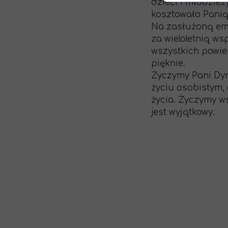
dzieci i młodzież
kosztowało Panią
Na zasłużoną em
za wieloletnią ws
wszystkich powie
pięknie.
Życzymy Pani Dyr
życiu osobistym,
życia. Życzymy ws
jest wyjątkowy.