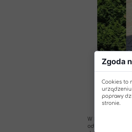
Podziękowania
Programy
Porozumienia
Zgoda na
Cookies to 
urządzeniu
poprawy dzi
stronie.
W kończącym się 
odchodzi Pani M