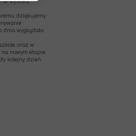
 ile wysiłku
óremu dziękujemy
konywanie
o dnia wyglądała
szkole oraz w
a na nowym etapie
dy kolejny dzień