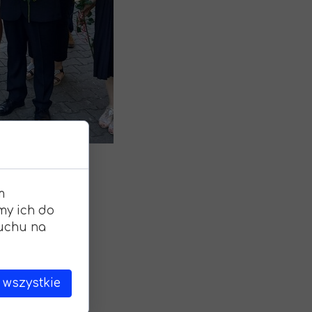
ana młodzieży w ramach programu Erasmus +
Wniosek o wydanie Świadectwa
aniczne staże zawodowe szansą na podniesienie kwalifikacji zawodowyc
Wykaz Podręczników
Festiwal Piosenki Jesiennej
Po zalogowaniu
m
my ich do
ruchu na
le na emeryturę
 wszystkie
y w edukację