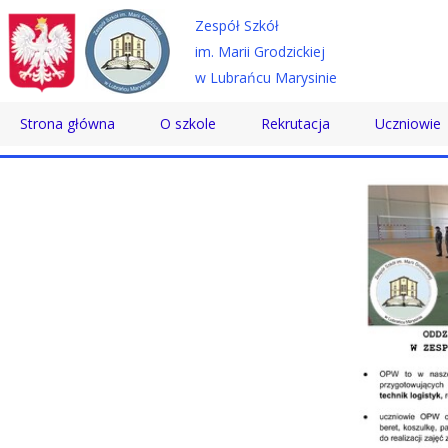
Zespół Szkół
im. Marii Grodzickiej
w Lubrańcu Marysinie
Strona główna
O szkole
Rekrutacja
Uczniowie
Historia
Technikum
Samorząd 
Patron
Szkoła Branżowa
Wolontaria
Dyrektor
Szkoła Policealna
Doradztwo
Nauczyciele
Pomoc Psy
Pracownicy
Biblioteka
Absolwenci
SKS
Certyfikaty
Konkursy